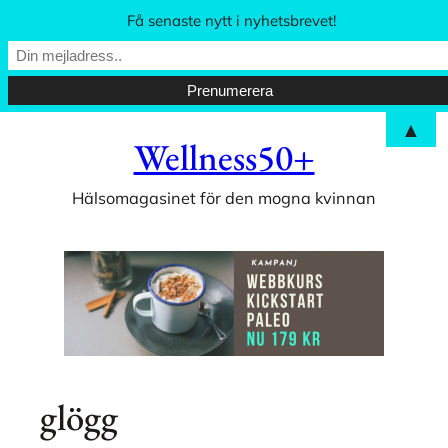
Få senaste nytt i nyhetsbrevet!
▲
Hoppa
Wellness50+
till
innehåll
Hälsomagasinet för den mogna kvinnan
glögg